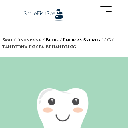
Skip
to
content
Smilefishspa.se
/
Blog
/
I norra Sverige
/ Ge
tänderna en spa-behandling