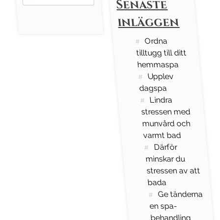
Senaste
for:
inläggen
Ordna
tilltugg till ditt
hemmaspa
Upplev
dagspa
Lindra
stressen med
munvård och
varmt bad
Därför
minskar du
stressen av att
bada
Ge tänderna
en spa-
behandling