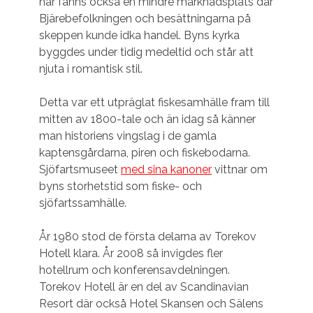
här fanns också en mindre marknadsplats där
Bjärebefolkningen och besättningarna på
skeppen kunde idka handel. Byns kyrka
byggdes under tidig medeltid och står att
njuta i romantisk stil.
Detta var ett utpräglat fiskesamhälle fram till
mitten av 1800-tale och än idag så känner
man historiens vingslag i de gamla
kaptensgårdarna, piren och fiskebodarna.
Sjöfartsmuseet
med sina kanoner
vittnar om
byns storhetstid som fiske- och
sjöfartssamhälle.
År 1980 stod de första delarna av Torekov
Hotell klara. År 2008 så invigdes fler
hotellrum och konferensavdelningen.
Torekov Hotell är en del av Scandinavian
Resort där också Hotel Skansen och Sälens