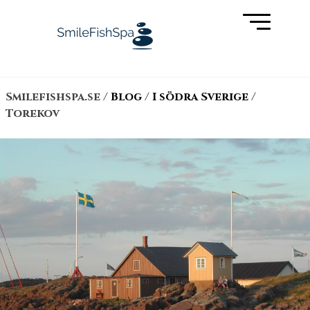
Skip
to
content
Smilefishspa.se
/
Blog
/
I södra Sverige
/
Torekov