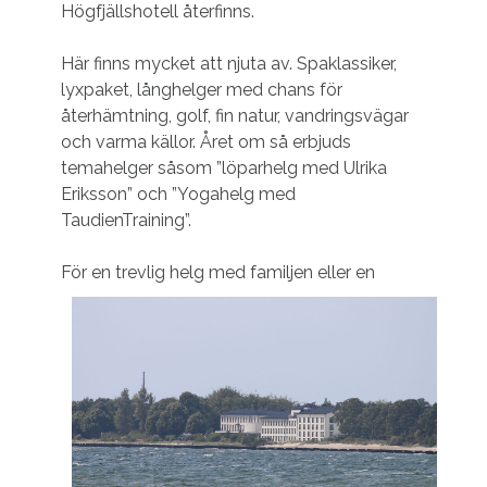
Högfjällshotell återfinns.
Här finns mycket att njuta av. Spaklassiker,
lyxpaket, långhelger med chans för
återhämtning, golf, fin natur, vandringsvägar
och varma källor. Året om så erbjuds
temahelger såsom ”löparhelg med Ulrika
Eriksson” och ”Yogahelg med
TaudienTraining”.
För e
n trevlig helg med familjen eller en