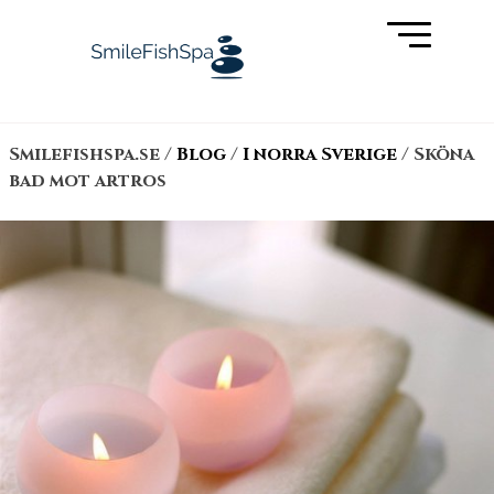
Skip
to
content
Smilefishspa.se
/
Blog
/
I norra Sverige
/ Sköna
bad mot artros